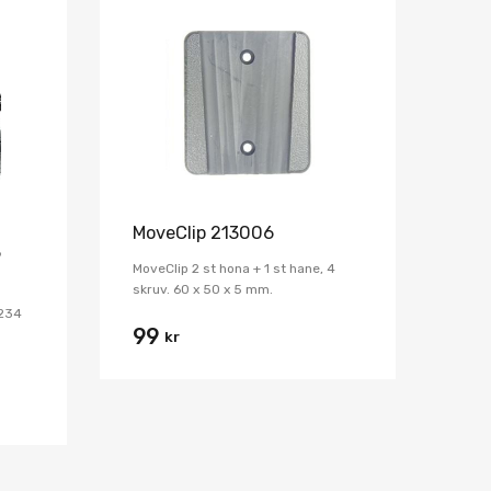
Lägg i önskelista
Lägg i önskelist
Jämför
Jämför
MoveClip 213006
9
MoveClip 2 st hona + 1 st hane, 4
skruv. 60 x 50 x 5 mm.
 234
99
kr