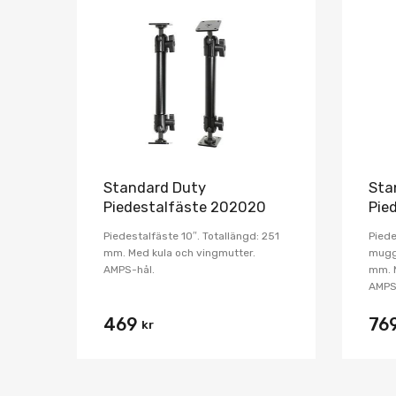
Lägg i önskelista
Jämför
Standard Duty
Sta
Piedestalfäste 202020
Pie
Piedestalfäste 10″. Totallängd: 251
Piede
mm. Med kula och vingmutter.
muggh
AMPS-hål.
mm. M
AMPS
469
76
kr