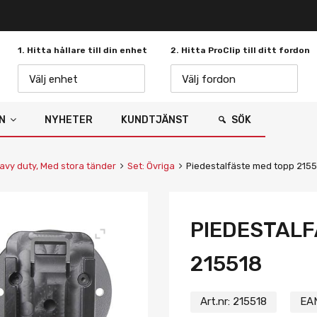
1. Hitta hållare till din enhet
2. Hitta ProClip till ditt fordon
Välj enhet
Välj fordon
N
NYHETER
KUNDTJÄNST
SÖK
avy duty, Med stora tänder
Set: Övriga
Piedestalfäste med topp 2155
PIEDESTALF
215518
Art.nr:
215518
EA