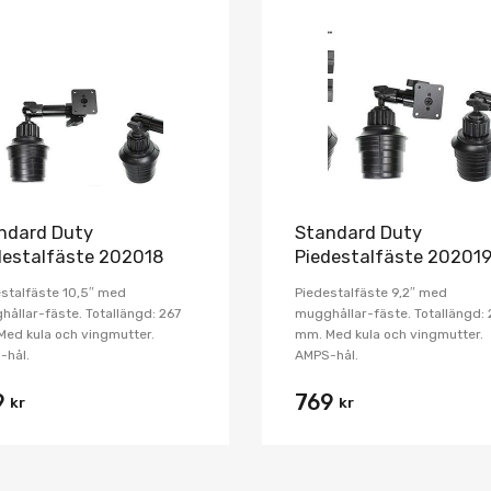
Lägg i önskelista
Jämför
ndard Duty
Standard Duty
destalfäste 202018
Piedestalfäste 20201
stalfäste 10,5″ med
Piedestalfäste 9,2″ med
ållar-fäste. Totallängd: 267
mugghållar-fäste. Totallängd:
ed kula och vingmutter.
mm. Med kula och vingmutter.
-hål.
AMPS-hål.
9
769
kr
kr