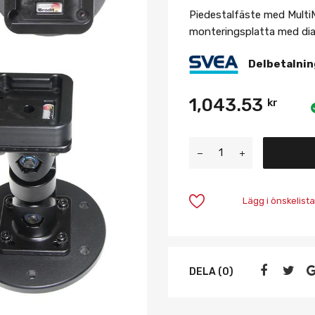
Piedestalfäste med Multi
monteringsplatta med dia
Delbetalnin
1,043.53
kr
Lägg i önskelista
DELA (0)