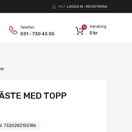
HEJ.
LOGGA IN
REGISTRERA
|
Varukorg
Telefon:
0
0
kr
031 - 730 45 00
18
ÄSTE MED TOPP
N:
7320282155186