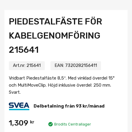
PIEDESTALFÄSTE FÖR
KABELGENOMFÖRING
215641
Art.nr:
215641
EAN:
7320282156411
Vridbart Piedestalfäste 8,5″. Med vinklad överdel 15°
och MultiMoveClip. Höjd inklusive överdel: 250 mm.
Svart.
Delbetalning från
93
kr
/månad
1,309
kr
Brodits Centrallager