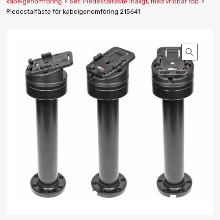
kabelgenomföring
Set: Piedestalfäste ihåligt, med vridbar top
Piedestalfäste för kabelgenomföring 215641