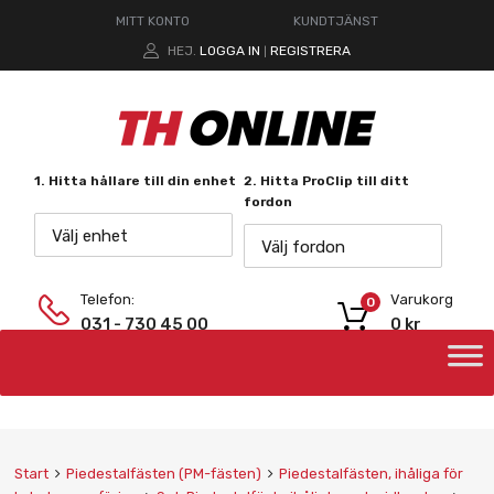
MITT KONTO
KUNDTJÄNST
HEJ.
LOGGA IN
REGISTRERA
|
1. Hitta hållare till din enhet
2. Hitta ProClip till ditt
fordon
Välj enhet
Välj fordon
Telefon:
Varukorg
0
031 - 730 45 00
0
kr
Start
Piedestalfästen (PM-fästen)
Piedestalfästen, ihåliga för