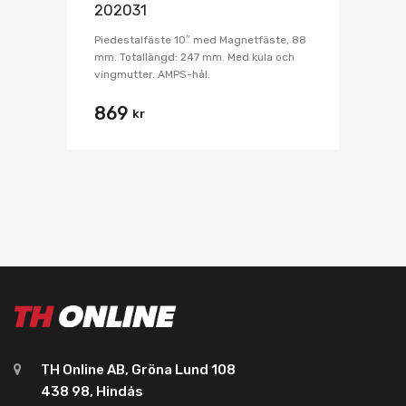
202031
Piedestalfäste 10″ med Magnetfäste, 88
mm. Totallängd: 247 mm. Med kula och
vingmutter. AMPS-hål.
869
kr
TH Online AB, Gröna Lund 108
438 98, Hindås