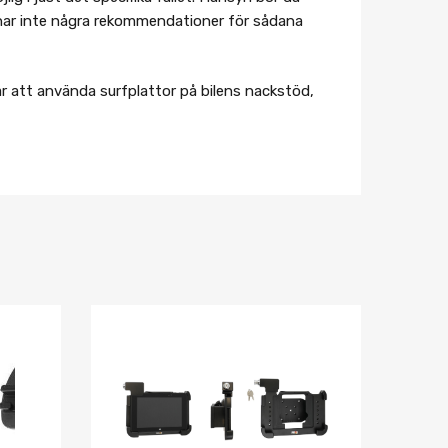
lämnar inte några rekommendationer för sådana
r att använda surfplattor på bilens nackstöd,
Lägg i önskelista
Lägg i önskelist
Jämför
Jämför