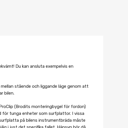
 bekvämt! Du kan ansluta exempelvis en
elt mellan stående och liggande läge genom att
r bilen.
 ProClip (Brodits monteringbygel för fordon)
för tunga enheter som surfplattor. I vissa
n surfplatta på bilens instrumentbräda måste
g i just det specifika fallet. Hänsyn bör då