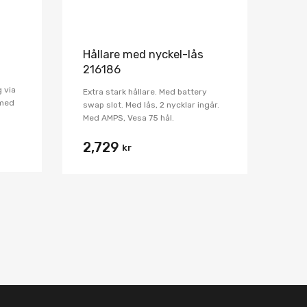
Hållare med nyckel-lås
216186
 via
Extra stark hållare. Med battery
 med
swap slot. Med lås, 2 nycklar ingår.
Med AMPS, Vesa 75 hål.
2,729
kr