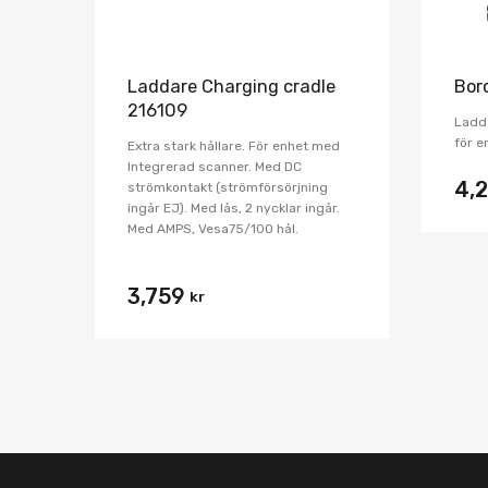
Laddare Charging cradle
Bor
216109
Ladds
för e
Extra stark hållare. För enhet med
Integrerad scanner. Med DC
4,
strömkontakt (strömförsörjning
ingår EJ). Med lås, 2 nycklar ingår.
Med AMPS, Vesa75/100 hål.
3,759
kr