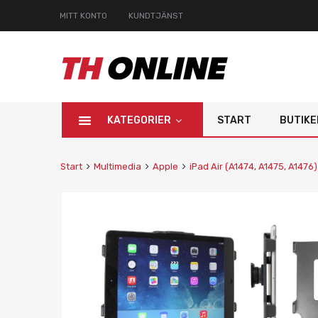
MITT KONTO
KUNDTJÄNST
KATEGORIER
START
BUTIKE
Start
Multimedia
Apple
iPad Air (A1474, A1475, A1476)