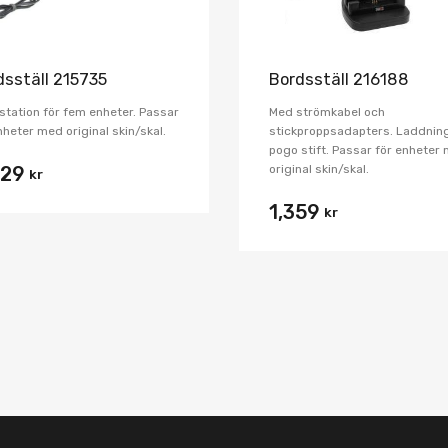
dsställ 215735
Bordsställ 216188
tation för fem enheter. Passar
Med strömkabel och
nheter med original skin/skal.
stickproppsadapters. Laddning
pogo stift. Passar för enheter
original skin/skal.
229
kr
1,359
kr