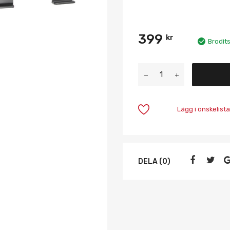
399
kr
Brodit
Lägg i önskelista
DELA (0)