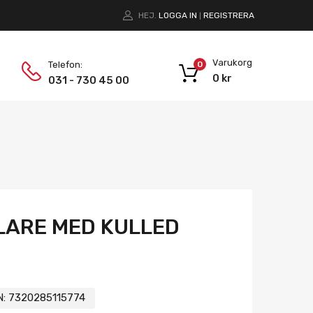
HEJ.
LOGGA IN
REGISTRERA
|
Varukorg
Telefon:
0
0
kr
031 - 730 45 00
LARE MED KULLED
N:
7320285115774