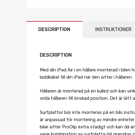
DESCRIPTION
INSTRUKTIONER
DESCRIPTION
Med din iPad Air i en hållare monterad i bilen
laddkabel till din iPad när den sitter i hållaren.
Hållaren är monterad på en kulled och kan vink
vrida hållaren till önskad position. Det är lät
Surfplattor bör inte monteras på en bils inst
är anpassad för montering av mindre enheter 
bilar sitter ProClip extra stadigt och kan då
varje kombination av surfplatta-bil granskas n