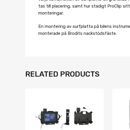
tas till placering, samt hur stadigt ProClip s
monteringar.
En montering av surfplatta på bilens instrum
monterade på Brodits nackstödsfäste.
RELATED PRODUCTS
Lägg i önskelista
Jämför