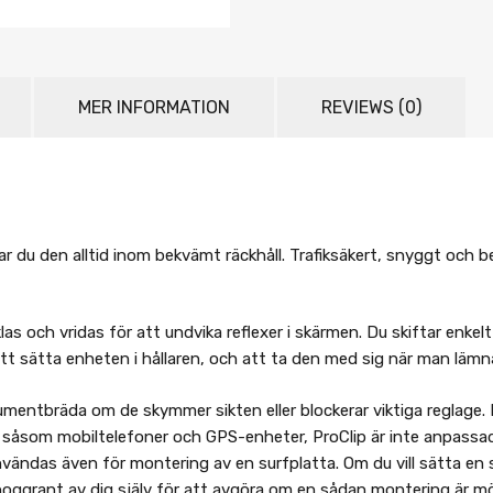
MER INFORMATION
REVIEWS (0)
 har du den alltid inom bekvämt räckhåll. Trafiksäkert, snyggt och
las och vridas för att undvika reflexer i skärmen. Du skiftar enk
t att sätta enheten i hållaren, och att ta den med sig när man lämna
rumentbräda om de skymmer sikten eller blockerar viktiga reglage.
såsom mobiltelefoner och GPS-enheter, ProClip är inte anpassad 
 användas även för montering av en surfplatta. Om du vill sätta e
oggrant av dig själv för att avgöra om en sådan montering är möjli