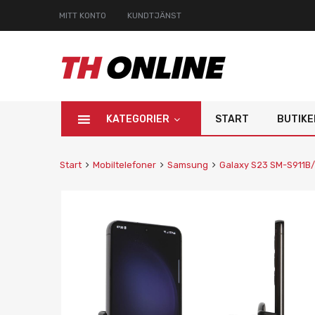
MITT KONTO
KUNDTJÄNST
KATEGORIER
START
BUTIKE
Start
Mobiltelefoner
Samsung
Galaxy S23 SM-S911B