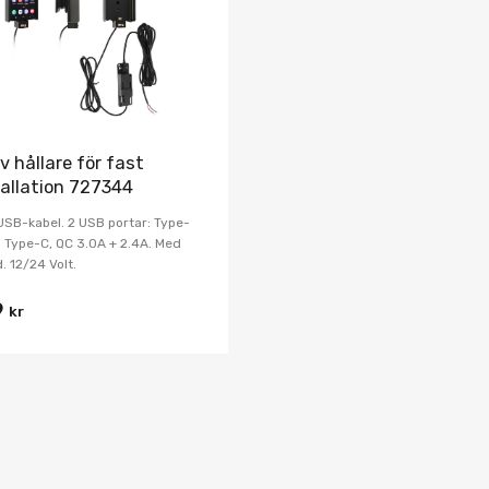
v hållare för fast
tallation 727344
SB-kabel. 2 USB portar: Type-
 Type-C, QC 3.0A + 2.4A. Med
d. 12/24 Volt.
9
kr