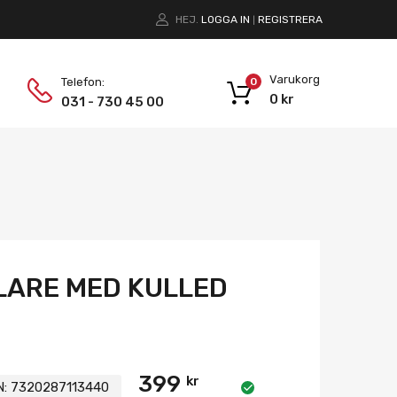
HEJ.
LOGGA IN
REGISTRERA
|
Varukorg
Telefon:
0
0
kr
031 - 730 45 00
LARE MED KULLED
399
kr
N:
7320287113440