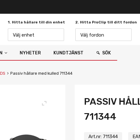
1. Hitta hållare till din enhet
2. Hitta ProClip till ditt fordon
Välj enhet
Välj fordon
N
NYHETER
KUNDTJÄNST
SÖK
/DS
Passiv hållare med kulled 711344
PASSIV HÅL
711344
Art.nr:
711344
EA