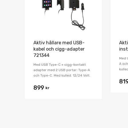
Aktiv hållare med USB-
Akti
kabel och cigg-adapter
ins
721344
Med U
A och
Med USB Type-C + cigg-kontakt
kulle
adapter med 2 USB portar: Type-A
och Type-C. Med kulled. 12/24 Volt.
81
899
kr