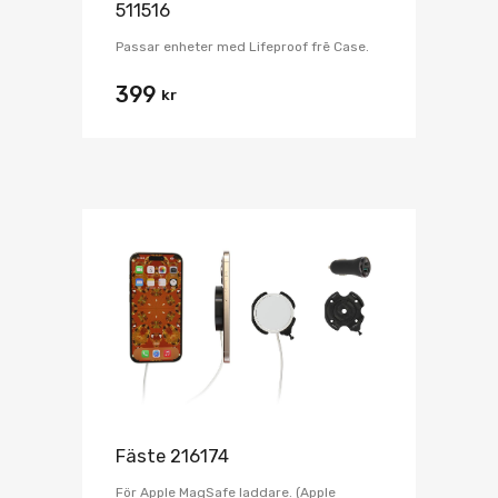
511516
Passar enheter med Lifeproof frē Case.
399
kr
Fäste 216174
För Apple MagSafe laddare. (Apple