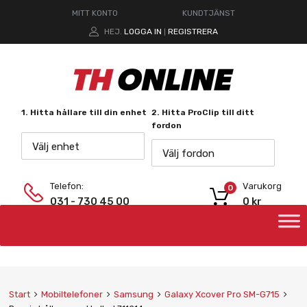
MITT KONTO
KUNDTJÄNST
HEJ.
LOGGA IN
REGISTRERA
|
1. Hitta hållare till din enhet
2. Hitta ProClip till ditt
fordon
Välj enhet
Välj fordon
Telefon:
Varukorg
0
031 - 730 45 00
0
kr
Start
Mobiltelefoner
Samsung
Galaxy Xcover Pro SM-G715