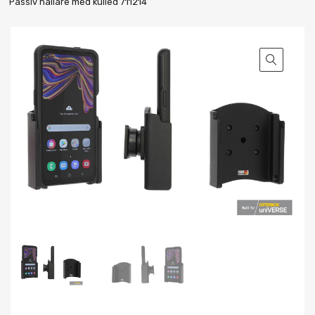
Passiv hållare med kulled 711214