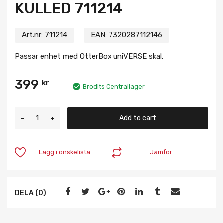
KULLED 711214
Art.nr:
711214
EAN:
7320287112146
Passar enhet med OtterBox uniVERSE skal.
399
kr
Brodits Centrallager
Add to cart
Lägg i önskelista
Jämför
DELA (0)