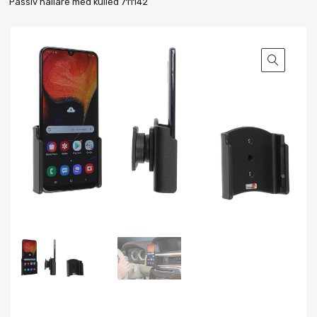
Passiv hållare med kulled 711142