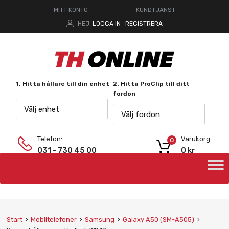
MITT KONTO
KUNDTJÄNST
HEJ.
LOGGA IN
REGISTRERA
|
1. Hitta hållare till din enhet
2. Hitta ProClip till ditt
fordon
Välj enhet
Välj fordon
Telefon:
Varukorg
0
031 - 730 45 00
0
kr
Start
Mobiltelefoner
Samsung
Galaxy A50 (SM-A505)