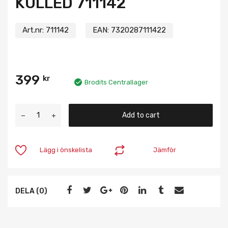
KULLED 711142
Art.nr:
711142
EAN:
7320287111422
399
kr
Brodits Centrallager
Add to cart
Lägg i önskelista
Jämför
DELA (0)