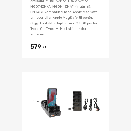
artikelnr. MHXH3ZM/A, MX6X3ZM/A,
MGD74ZM/A, MGDM4ZM/A) (Ingår ej).
ENDAST kompatibel med Apple MagSafe
enheter eller Apple MagSafe tillbehör.
Cigg-kontakt adapter med 2 USB portar:
Type-C + Type-A. Med stöd under
enheten.
579
kr