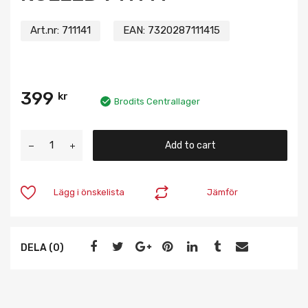
Art.nr:
711141
EAN:
7320287111415
399
kr
Brodits Centrallager
Add to cart
Lägg i önskelista
Jämför
DELA (0)