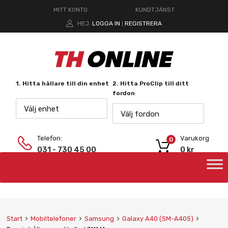
MITT KONTO
KUNDTJÄNST
HEJ.
LOGGA IN
REGISTRERA
|
1. Hitta hållare till din enhet
2. Hitta ProClip till ditt
fordon
Välj enhet
Välj fordon
Telefon:
Varukorg
0
031 - 730 45 00
0
kr
Start
Mobiltelefoner
Samsung
Galaxy A40 (SM-A405)