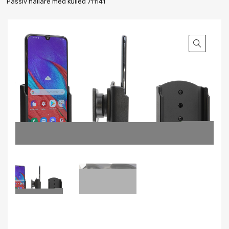
Passiv hållare med kulled 711141