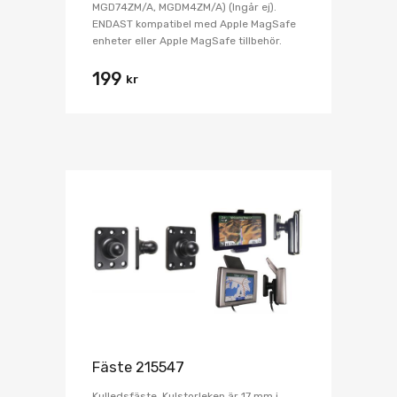
MGD74ZM/A, MGDM4ZM/A) (Ingår ej).
ENDAST kompatibel med Apple MagSafe
enheter eller Apple MagSafe tillbehör.
199
kr
Fäste 215547
Kulledsfäste. Kulstorleken är 17 mm i