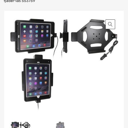
fjäder-lås 553759