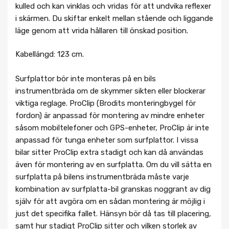
kulled och kan vinklas och vridas för att undvika reflexer
i skärmen. Du skiftar enkelt mellan stående och liggande
läge genom att vrida hållaren till önskad position.
Kabellängd: 123 cm.
Surfplattor bör inte monteras på en bils
instrumentbräda om de skymmer sikten eller blockerar
viktiga reglage. ProClip (Brodits monteringbygel för
fordon) är anpassad för montering av mindre enheter
såsom mobiltelefoner och GPS-enheter, ProClip är inte
anpassad för tunga enheter som surfplattor. I vissa
bilar sitter ProClip extra stadigt och kan då användas
även för montering av en surfplatta. Om du vill sätta en
surfplatta på bilens instrumentbräda måste varje
kombination av surfplatta-bil granskas noggrant av dig
själv för att avgöra om en sådan montering är möjlig i
just det specifika fallet. Hänsyn bör då tas till placering,
samt hur stadigt ProClip sitter och vilken storlek av