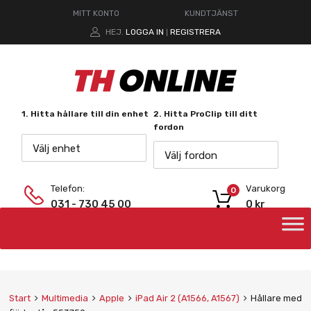
MITT KONTO
KUNDTJÄNST
HEJ.
LOGGA IN
REGISTRERA
|
1. Hitta hållare till din enhet
2. Hitta ProClip till ditt
fordon
Välj enhet
Välj fordon
Telefon:
Varukorg
0
031 - 730 45 00
0
kr
Start
Multimedia
Apple
iPad Air 2 (A1566, A1567)
Hållare med