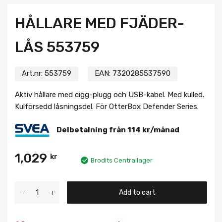
HÅLLARE MED FJÄDER-
LÅS 553759
Art.nr:
553759
EAN:
7320285537590
Aktiv hållare med cigg-plugg och USB-kabel. Med kulled.
Kulförsedd låsningsdel. För OtterBox Defender Series.
Delbetalning från
114
kr
/månad
1,029
kr
Brodits Centrallager
Add to cart