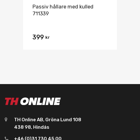
Passiv hållare med kulled
711339
399
kr
TH Online AB, Gröna Lund 108
438 98, Hindås
+46 (0)31 730 45 00