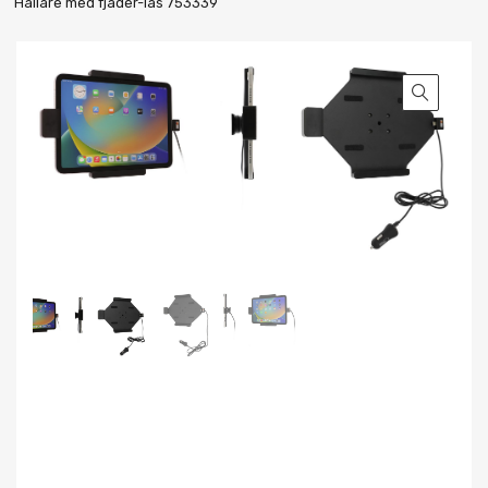
Hållare med fjäder-lås 753339