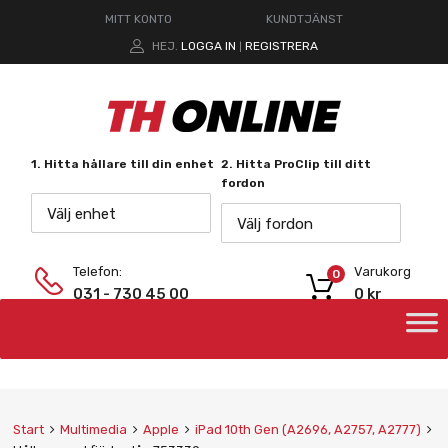
MITT KONTO
KUNDTJÄNST
HEJ.
LOGGA IN
REGISTRERA
|
1. Hitta hållare till din enhet
2. Hitta ProClip till ditt
fordon
Välj enhet
Välj fordon
Telefon:
Varukorg
0
031 - 730 45 00
0
kr
Start
Multimedia
Apple
iPad 10th Gen (A2696, A2757, A2777)