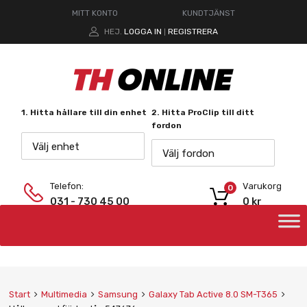
MITT KONTO
KUNDTJÄNST
HEJ.
LOGGA IN
REGISTRERA
|
1. Hitta hållare till din enhet
2. Hitta ProClip till ditt
fordon
Välj enhet
Välj fordon
Telefon:
Varukorg
0
031 - 730 45 00
0
kr
Start
Multimedia
Samsung
Galaxy Tab Active 8.0 SM-T365