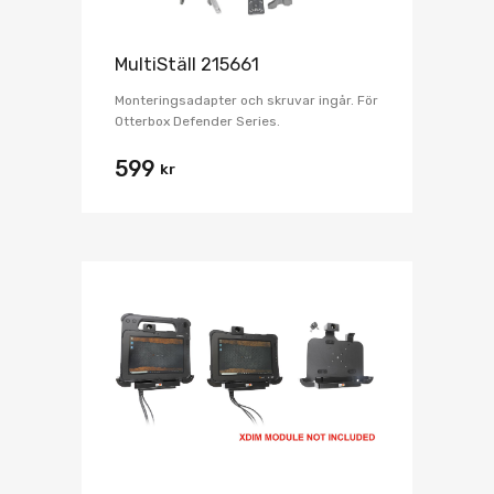
MultiStäll 215661
Monteringsadapter och skruvar ingår. För
Otterbox Defender Series.
599
kr