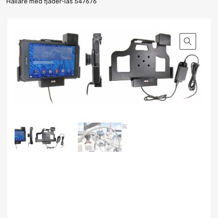
Hållare med fjäder-lås 547676