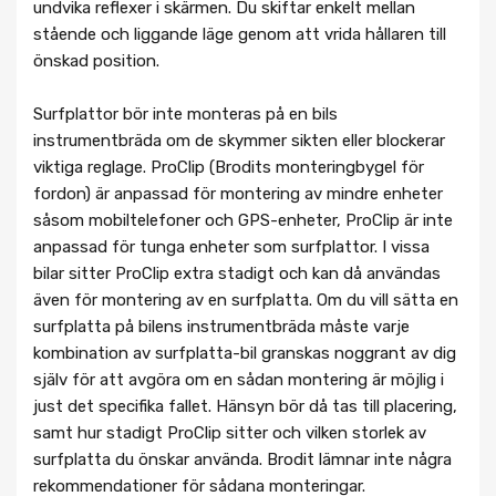
undvika reflexer i skärmen. Du skiftar enkelt mellan
stående och liggande läge genom att vrida hållaren till
önskad position.
Surfplattor bör inte monteras på en bils
instrumentbräda om de skymmer sikten eller blockerar
viktiga reglage. ProClip (Brodits monteringbygel för
fordon) är anpassad för montering av mindre enheter
såsom mobiltelefoner och GPS-enheter, ProClip är inte
anpassad för tunga enheter som surfplattor. I vissa
bilar sitter ProClip extra stadigt och kan då användas
även för montering av en surfplatta. Om du vill sätta en
surfplatta på bilens instrumentbräda måste varje
kombination av surfplatta-bil granskas noggrant av dig
själv för att avgöra om en sådan montering är möjlig i
just det specifika fallet. Hänsyn bör då tas till placering,
samt hur stadigt ProClip sitter och vilken storlek av
surfplatta du önskar använda. Brodit lämnar inte några
rekommendationer för sådana monteringar.