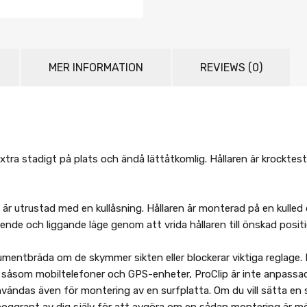
MER INFORMATION
REVIEWS (0)
 extra stadigt på plats och ändå lättåtkomlig. Hållaren är krockt
ch är utrustad med en kullåsning. Hållaren är monterad på en kulled
ående och liggande läge genom att vrida hållaren till önskad positi
rumentbräda om de skymmer sikten eller blockerar viktiga reglage.
såsom mobiltelefoner och GPS-enheter, ProClip är inte anpassad 
 användas även för montering av en surfplatta. Om du vill sätta e
oggrant av dig själv för att avgöra om en sådan montering är möjli