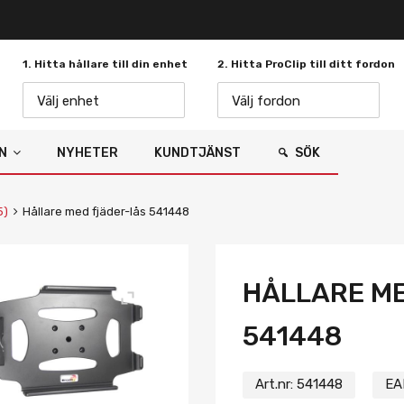
1. Hitta hållare till din enhet
2. Hitta ProClip till ditt fordon
Välj enhet
Välj fordon
N
NYHETER
KUNDTJÄNST
SÖK
5)
Hållare med fjäder-lås 541448
HÅLLARE M
541448
Art.nr:
541448
EA