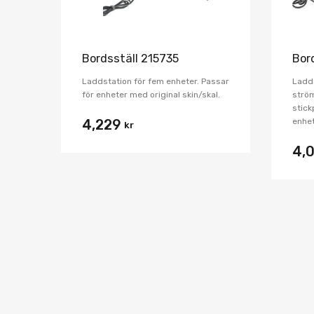
Bordsställ 215735
Bor
Laddstation för fem enheter. Passar
Ladds
för enheter med original skin/skal.
strö
stick
enhet
4,229
kr
4,