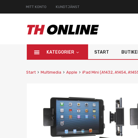
MITT KONTO
KUNDTJÄNST
KATEGORIER
START
BUTIKE
Start
Multimedia
Apple
iPad Mini (A1432, A1454, A145