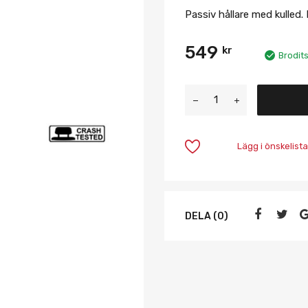
Passiv hållare med kulled.
549
kr
Brodit
Lägg i önskelista
DELA (0)