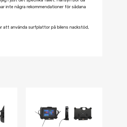
lämnar inte några rekommendationer för sådana
r att använda surfplattor på bilens nackstöd,
Lägg i önskelista
Lägg i önskelist
Jämför
Jämför