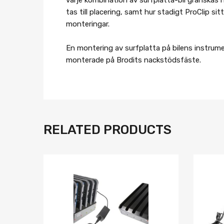
tas till placering, samt hur stadigt ProClip s
monteringar.
En montering av surfplatta på bilens instrum
monterade på Brodits nackstödsfäste.
RELATED PRODUCTS
Lägg i önskelista
Jämför