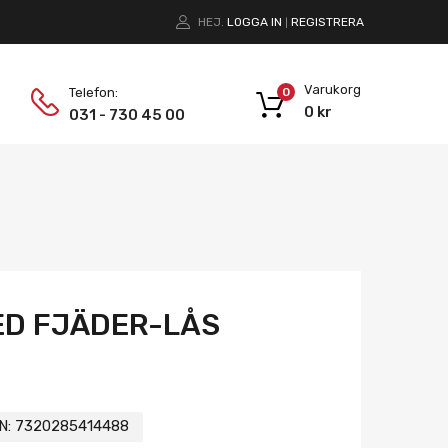
HEJ.
LOGGA IN
REGISTRERA
|
Varukorg
Telefon:
0
0
kr
031 - 730 45 00
ED FJÄDER-LÅS
N:
7320285414488