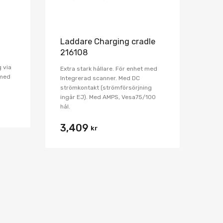
Laddare Charging cradle
216108
 via
Extra stark hållare. För enhet med
 med
Integrerad scanner. Med DC
strömkontakt (strömförsörjning
ingår EJ). Med AMPS, Vesa75/100
hål.
3,409
kr