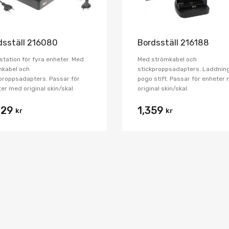
dsställ 216080
Bordsställ 216188
tation för fyra enheter. Med
Med strömkabel och
mkabel och
stickproppsadapters. Laddning
proppsadapters. Passar för
pogo stift. Passar för enheter
er med original skin/skal.
original skin/skal.
029
1,359
kr
kr