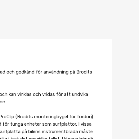
estad och godkänd för användning på Brodits
 och kan vinklas och vridas för att undvika
on.
 ProClip (Brodits monteringbygel för fordon)
för tunga enheter som surfplattor. I vissa
n surfplatta på bilens instrumentbräda måste
g i just det specifika fallet. Hänsyn bör då