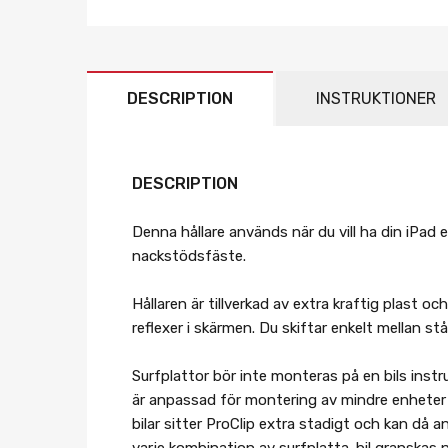
DESCRIPTION
INSTRUKTIONER
DESCRIPTION
Denna hållare används när du vill ha din iPad
nackstödsfäste.
Hållaren är tillverkad av extra kraftig plast o
reflexer i skärmen. Du skiftar enkelt mellan st
Surfplattor bör inte monteras på en bils inst
är anpassad för montering av mindre enheter 
bilar sitter ProClip extra stadigt och kan då
varje kombination av surfplatta-bil granskas n