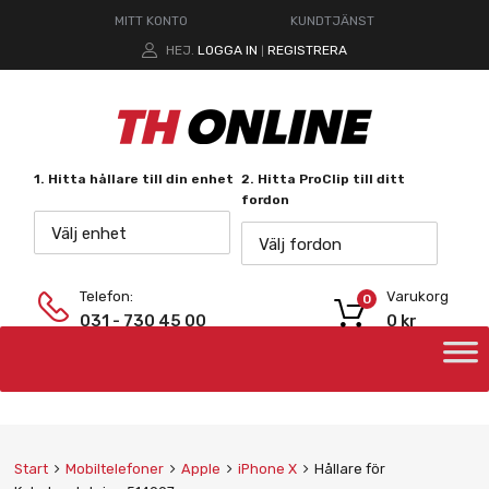
MITT KONTO
KUNDTJÄNST
HEJ.
LOGGA IN
REGISTRERA
|
1. Hitta hållare till din enhet
2. Hitta ProClip till ditt
fordon
Välj enhet
Välj fordon
Telefon:
Varukorg
0
031 - 730 45 00
0
kr
Start
Mobiltelefoner
Apple
iPhone X
Hållare för