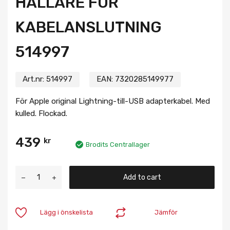
HÅLLARE FÖR
KABELANSLUTNING
514997
Art.nr:
514997
EAN:
7320285149977
För Apple original Lightning-till-USB adapterkabel. Med
kulled. Flockad.
439
kr
Brodits Centrallager
Add to cart
Lägg i önskelista
Jämför