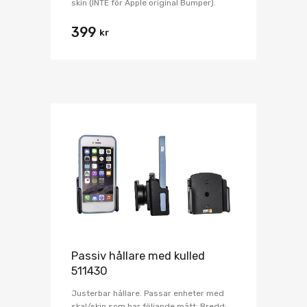
skin (INTE för Apple original Bumper).
399
kr
Passiv hållare med kulled
511430
Justerbar hållare. Passar enheter med
skal/skin som har följande mått: Bredd: