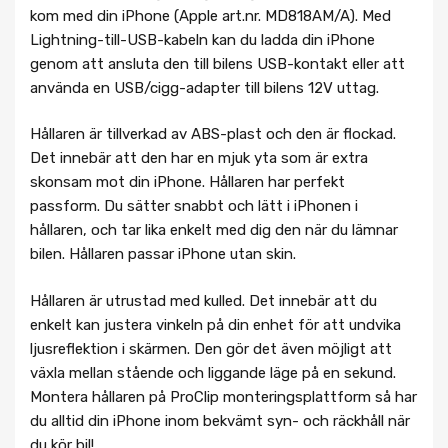
kom med din iPhone (Apple art.nr. MD818AM/A). Med
Lightning-till-USB-kabeln kan du ladda din iPhone
genom att ansluta den till bilens USB-kontakt eller att
använda en USB/cigg-adapter till bilens 12V uttag.
Hållaren är tillverkad av ABS-plast och den är flockad.
Det innebär att den har en mjuk yta som är extra
skonsam mot din iPhone. Hållaren har perfekt
passform. Du sätter snabbt och lätt i iPhonen i
hållaren, och tar lika enkelt med dig den när du lämnar
bilen. Hållaren passar iPhone utan skin.
Hållaren är utrustad med kulled. Det innebär att du
enkelt kan justera vinkeln på din enhet för att undvika
ljusreflektion i skärmen. Den gör det även möjligt att
växla mellan stående och liggande läge på en sekund.
Montera hållaren på ProClip monteringsplattform så har
du alltid din iPhone inom bekvämt syn- och räckhåll när
du kör bil!