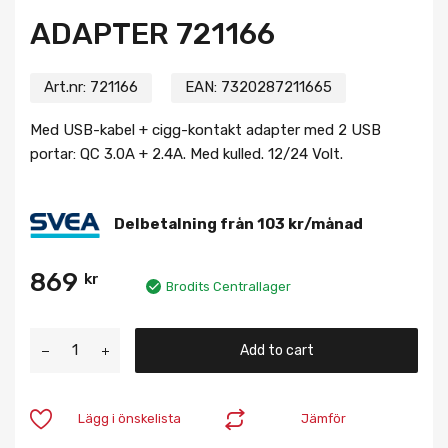
ADAPTER 721166
Art.nr:
721166
EAN:
7320287211665
Med USB-kabel + cigg-kontakt adapter med 2 USB
portar: QC 3.0A + 2.4A. Med kulled. 12/24 Volt.
Delbetalning från
103
kr
/månad
869
kr
Brodits Centrallager
Add to cart
Lägg i önskelista
Jämför