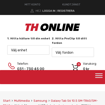
MITT KONTO
KUNDTJÄNST
HEJ.
LOGGA IN
REGISTRERA
|
1. Hitta hållare till din enhet
2. Hitta ProClip till ditt
fordon
Välj enhet
Välj fordon
Telefon:
Varukorg
0
031 - 730 45 00
0
kr
Start
Multimedia
Samsung
Galaxy Tab S6 10.5 SM-T860/SM-