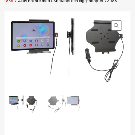
T865
Aktiv hållare med USB-kabel och cigg-adapter 721166