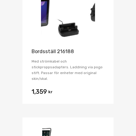
Bordsställ 216188
Med strömkabel och
stickproppsadapters. Laddning via pogo
stift. Passar för enheter med original
skin/skal.
1,359
kr