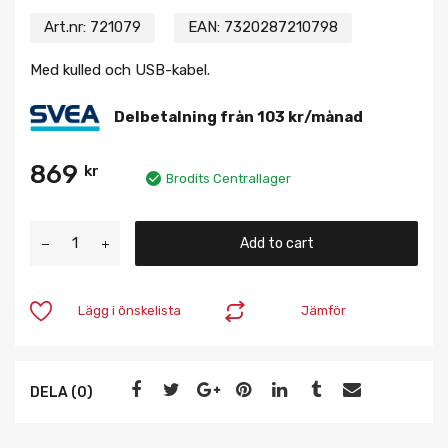
Art.nr:
721079
EAN:
7320287210798
Med kulled och USB-kabel.
Delbetalning från
103
kr
/månad
869
kr
Brodits Centrallager
Add to cart
Lägg i önskelista
Jämför
DELA (0)