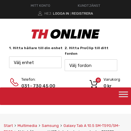
MITT KONTO
KUNDTJÄNST
HEJ.
LOGGA IN
REGISTRERA
|
1. Hitta hållare till din enhet
2. Hitta ProClip till ditt
fordon
Välj enhet
Välj fordon
Telefon:
Varukorg
0
031 - 730 45 00
0
kr
Start
Multimedia
Samsung
Galaxy Tab A 10.5 SM-T590/SM-