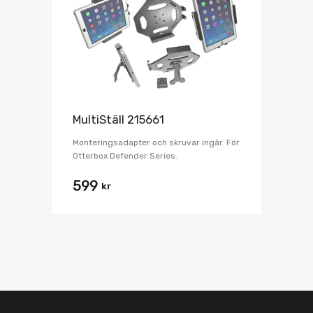
MultiStäll 215661
Monteringsadapter och skruvar ingår. För
Otterbox Defender Series.
599
kr