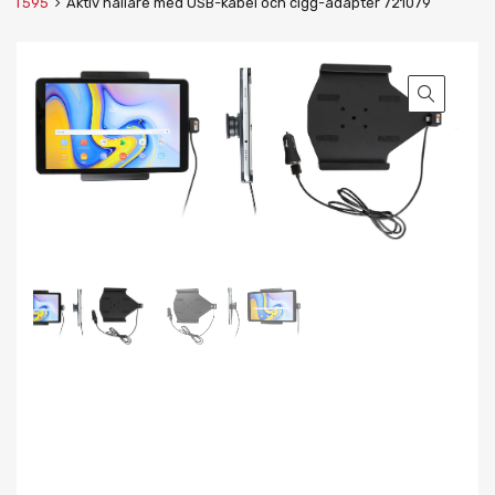
T595
Aktiv hållare med USB-kabel och cigg-adapter 721079