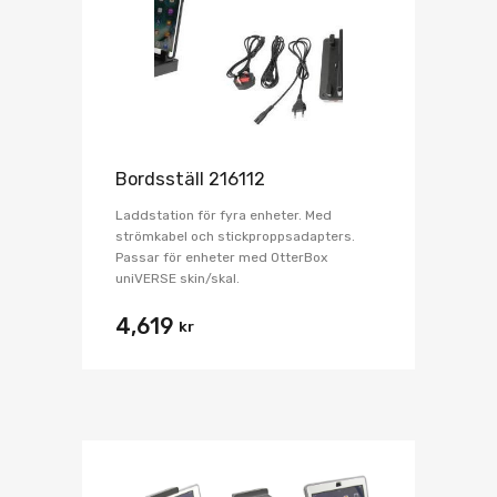
Bordsställ 216112
Laddstation för fyra enheter. Med
strömkabel och stickproppsadapters.
Passar för enheter med OtterBox
uniVERSE skin/skal.
4,619
kr