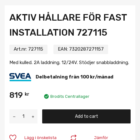
AKTIV HÅLLARE FÖR FAST
INSTALLATION 727115
Art.nr:
727115
EAN:
7320287271157
Med kulled. 2A laddning. 12/24V. Stödjer snabbladdning.
Delbetalning från
100
kr
/månad
819
kr
Brodits Centrallager
Add to cart
Lägg i önskelista
Jämför