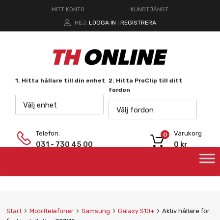
MITT KONTO
KUNDTJÄNST
HEJ.
LOGGA IN
REGISTRERA
|
1. Hitta hållare till din enhet
2. Hitta ProClip till ditt
fordon
Välj enhet
Välj fordon
Telefon:
Varukorg
0
031 - 730 45 00
0
kr
Start
Mobiltelefoner
Samsung
Galaxy S10+
Aktiv hållare för