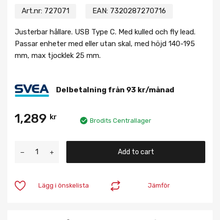
Art.nr:
727071
EAN:
7320287270716
Justerbar hållare. USB Type C. Med kulled och fly lead.
Passar enheter med eller utan skal, med höjd 140-195
mm, max tjocklek 25 mm.
Delbetalning från
93
kr
/månad
1,289
kr
Brodits Centrallager
Add to cart
Lägg i önskelista
Jämför