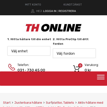
MITT KONTO
KUNDTJÄNST
HEJ.
LOGGA IN
REGISTRERA
|
1. Hitta hållare till din enhet
2. Hitta ProClip till ditt
fordon
Välj enhet
Välj fordon
Telefon:
Varukorg
0
031 - 730 45 00
0
kr
Start
Justerbara hållare
Surfplattor, Tablets
Aktiv hållare med