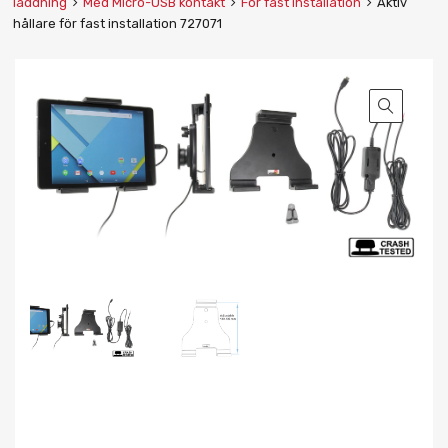
laddning
Med Micro-USB kontakt
För fast installation
Aktiv
hållare för fast installation 727071