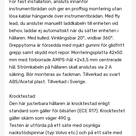
För fast installation, ansluts innanför
instrumentbrädan och ger en proffsig montering utan
lösa kablar hängande över instrumentbrädan. Med fly
lead, du ansluter manuellt laddkabeln till enheten vid
behov, laddar ej automatiskt när du sätter enheten i
hållaren. Med kulled. Vinklingsbar 20°, vridbar 360°.
Greppytorna är försedda med mjukt gummi för glidfritt
grepp samt skydd mot repor. Monteringsplatta 42×50
mm med förborrade AMPS-hål +2×3,5 mm centrerade
hål. Strömkabeln på hållaren skall anslutas via 2 A
säkring. Bör monteras av fackman. Tillverkad av svart
ABS/Acetal plast. Tillverkad i Sverige.
Krocktestad:
Den här justerbara hållaren är krocktestad enligt
standard som gäller för bilsäten (ECE R17). Krocktestet
gäller skärm som väger 490 g.
Testen är utförda på ett säte med osynliga
nackstödspinnar (typ Volvo etc.) och på ett säte med