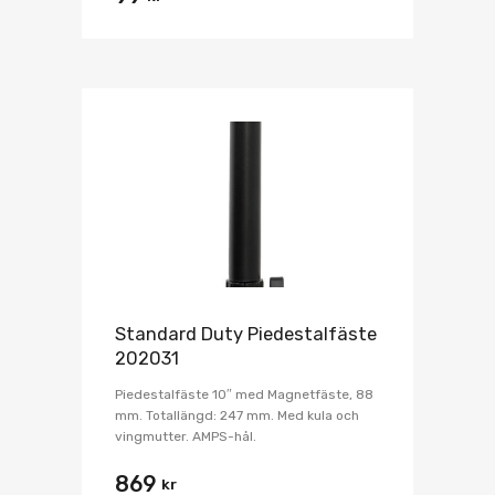
Standard Duty Piedestalfäste
202031
Piedestalfäste 10″ med Magnetfäste, 88
mm. Totallängd: 247 mm. Med kula och
vingmutter. AMPS-hål.
869
kr