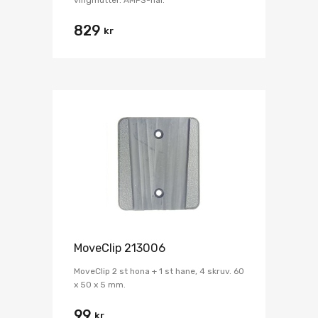
829
kr
MoveClip 213006
MoveClip 2 st hona + 1 st hane, 4 skruv. 60
x 50 x 5 mm.
99
kr