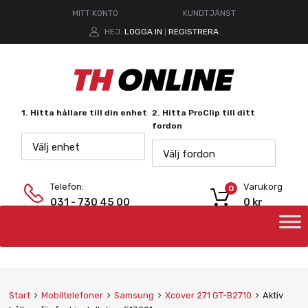
MITT KONTO
KUNDTJÄNST
HEJ.
LOGGA IN
REGISTRERA
|
1. Hitta hållare till din enhet
2. Hitta ProClip till ditt
fordon
Välj enhet
Välj fordon
Telefon:
Varukorg
0
031 - 730 45 00
0
kr
Start
Mobiltelefoner
Samsung
Xcover 271 GT-B2710
Aktiv