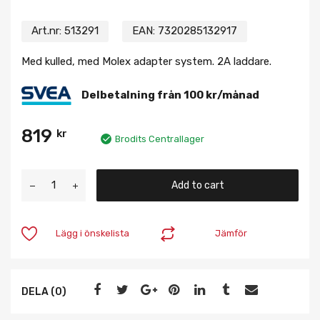
Art.nr:
513291
EAN:
7320285132917
Med kulled, med Molex adapter system. 2A laddare.
Delbetalning från
100
kr
/månad
819
kr
Brodits Centrallager
Add to cart
Lägg i önskelista
Jämför
DELA (0)