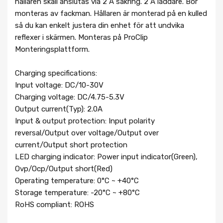
hållaren skall anslutas via 2 A säkring. 2 A laddare. Bör
monteras av fackman. Hållaren är monterad på en kulled
så du kan enkelt justera din enhet för att undvika
reflexer i skärmen. Monteras på ProClip
Monteringsplattform.
Charging specifications:
Input voltage: DC/10-30V
Charging voltage: DC/4.75-5.3V
Output current(Typ): 2.0A
Input & output protection: Input polarity
reversal/Output over voltage/Output over
current/Output short protection
LED charging indicator: Power input indicator(Green),
Ovp/Ocp/Output short(Red)
Operating temperature: 0°C ~ +40°C
Storage temperature: -20°C ~ +80°C
RoHS compliant: ROHS