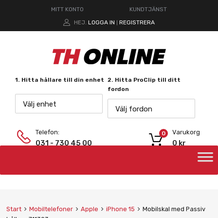
MITT KONTO
KUNDTJÄNST
HEJ.
LOGGA IN
REGISTRERA
|
1. Hitta hållare till din enhet
2. Hitta ProClip till ditt
fordon
Välj enhet
Välj fordon
Telefon:
Varukorg
0
031 - 730 45 00
0
kr
Start
Mobiltelefoner
Apple
iPhone 15
Mobilskal med Passiv