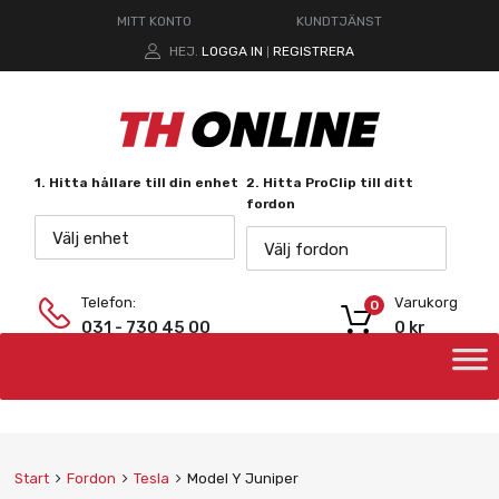
MITT KONTO
KUNDTJÄNST
HEJ.
LOGGA IN
REGISTRERA
|
1. Hitta hållare till din enhet
2. Hitta ProClip till ditt
fordon
Välj enhet
Välj fordon
Telefon:
Varukorg
0
031 - 730 45 00
0
kr
Start
Fordon
Tesla
Model Y Juniper