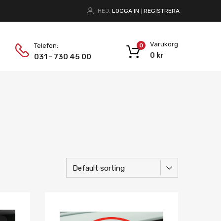
HEJ.
LOGGA IN
REGISTRERA
|
Varukorg
Telefon:
0
0
kr
031 - 730 45 00
Lägg i önskelista
Lägg i önskelist