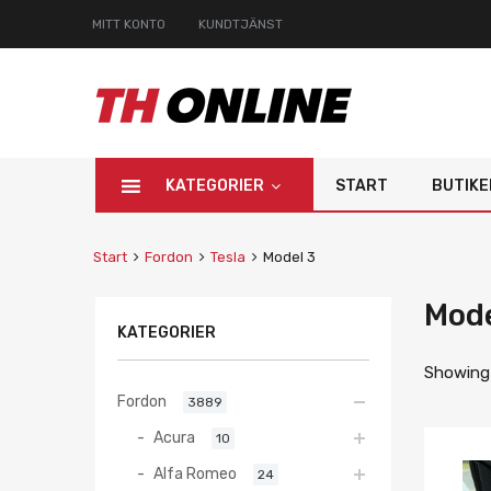
MITT KONTO
KUNDTJÄNST
KATEGORIER
START
BUTIKE
Start
Fordon
Tesla
Model 3
Mode
KATEGORIER
Showing a
Fordon
3889
Acura
10
Alfa Romeo
24