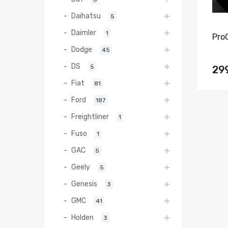
Daihatsu
5
Daimler
1
Pro
Dodge
45
DS
5
29
Fiat
81
Ford
187
Freightliner
1
Fuso
1
GAC
5
Geely
5
Genesis
3
GMC
41
Holden
3