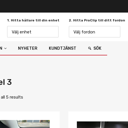
1. Hitta hållare till din enhet
2. Hitta ProClip till ditt fordon
Välj enhet
Välj fordon
N
NYHETER
KUNDTJÄNST
SÖK
l 3
ll 5 results
Lägg i önskelista