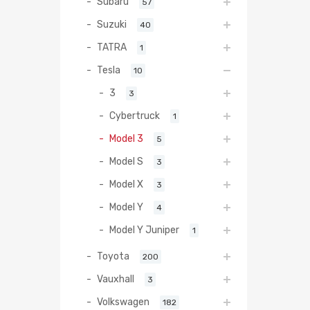
Subaru
57
Suzuki
40
TATRA
1
Tesla
10
3
3
Cybertruck
1
Model 3
5
Model S
3
Model X
3
Model Y
4
Model Y Juniper
1
Toyota
200
Vauxhall
3
Volkswagen
182