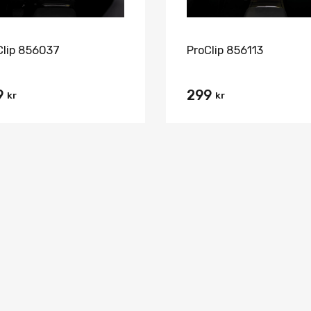
Clip 856037
ProClip 856113
9
299
kr
kr