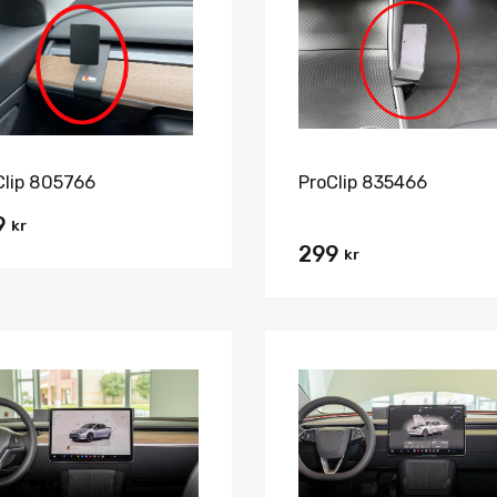
Jämför
Clip 805766
ProClip 835466
9
kr
299
kr
Lägg i önskelista
Jämför