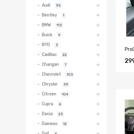
Audi
95
Bentley
1
BMW
113
Buick
9
BYD
3
Pro
Cadillac
22
29
Changan
7
Chevrolet
103
Chrysler
39
Citroen
104
Cupra
6
Dacia
23
Daewoo
12
Daf
6