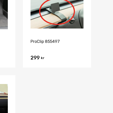
Jämför
Jämför
ProClip 855497
299
kr
Lägg i önskelista
Jämför