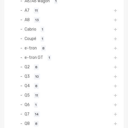
A6/A6 Wagon
1
A7
11
A8
13
Cabrio
1
Coupé
1
e-tron
8
e-tron GT
1
Q2
8
Q3
10
Q4
8
Q5
11
Q6
1
Q7
14
Q8
8