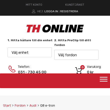
MITT KONTO
KUNDTJÄNST
HEJ.
LOGGA IN
REGISTRERA
|
1. Hitta hållare till din enhet
2. Hitta ProClip till ditt
fordon
Välj enhet
Välj fordon
Telefon:
Varukorg
0
031 - 730 45 00
0
kr
Start
Fordon
Audi
Q8 e-tron