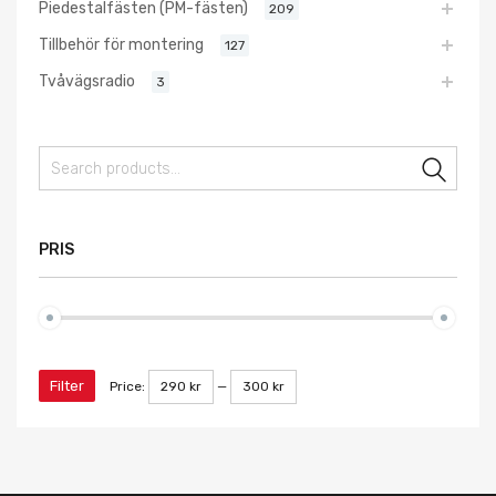
Piedestalfästen (PM-fästen)
209
Tillbehör för montering
127
Tvåvägsradio
3
Sear
PRIS
Filter
Price:
290 kr
—
300 kr