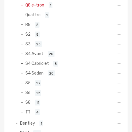
Q8 e-tron
1
Quattro
1
R8
2
S2
8
S3
23
S4 Avant
20
S4 Cabriolet
8
S4 Sedan
20
S5
13
S6
19
S8
11
TT
4
Bentley
1