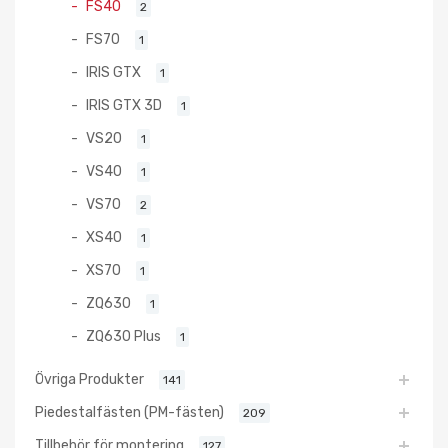
FS40
2
FS70
1
IRIS GTX
1
IRIS GTX 3D
1
VS20
1
VS40
1
VS70
2
XS40
1
XS70
1
ZQ630
1
ZQ630 Plus
1
Övriga Produkter
141
Piedestalfästen (PM-fästen)
209
Tillbehör för montering
127