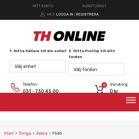
MITT KONTO
KUNDTJÄNST
HEJ.
LOGGA IN
REGISTRERA
|
1. Hitta hållare till din enhet
2. Hitta ProClip till ditt
fordon
Välj enhet
Välj fordon
Telefon:
Varukorg
0
031 - 730 45 00
0
kr
Start
Övriga
Zebra
FS40