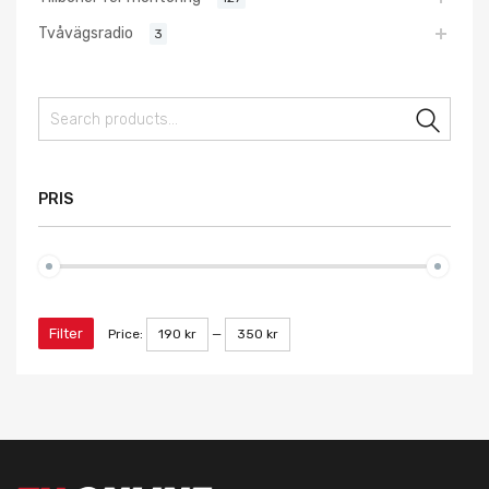
Tvåvägsradio
3
Sear
PRIS
Filter
Price:
190 kr
—
350 kr