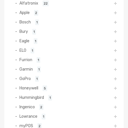
Alfatronix
22
Apple
2
Bosch
1
Bury
1
Eagle
1
ELO
1
Furrion
1
Garmin
1
GoPro
1
Honeywell
5
Hummingbird
1
Ingenico
2
Lowrance
1
myPOS
2