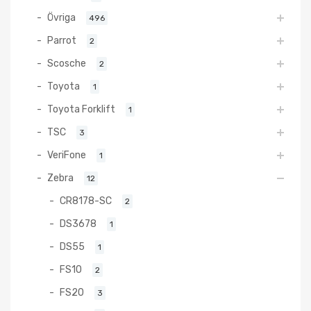
Övriga
496
Parrot
2
Scosche
2
Toyota
1
Toyota Forklift
1
TSC
3
VeriFone
1
Zebra
12
CR8178-SC
2
DS3678
1
DS55
1
FS10
2
FS20
3