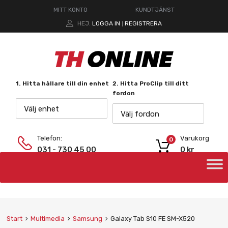
MITT KONTO
KUNDTJÄNST
HEJ.
LOGGA IN
REGISTRERA
|
1. Hitta hållare till din enhet
2. Hitta ProClip till ditt
fordon
Välj enhet
Välj fordon
Telefon:
Varukorg
0
031 - 730 45 00
0
kr
Start
Multimedia
Samsung
Galaxy Tab S10 FE SM-X520