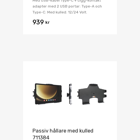
Med USB-kabel Type-C + cigg-kontakt
adapter med 2 USB portar: Type-A och
Type-C. Med kulled. 12/24 Volt.
939
kr
Passiv hållare med kulled
711384