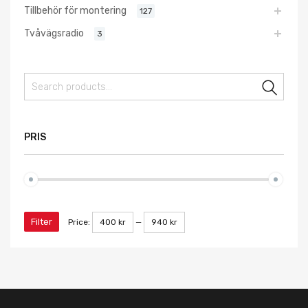
Tillbehör för montering
127
Tvåvägsradio
3
Sear
PRIS
Filter
Price:
400 kr
—
940 kr