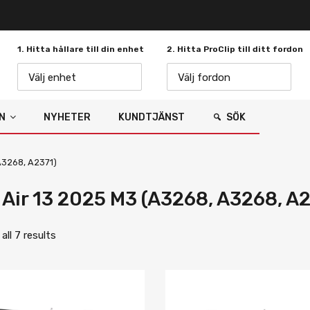
1. Hitta hållare till din enhet
2. Hitta ProClip till ditt fordon
Välj enhet
Välj fordon
N
NYHETER
KUNDTJÄNST
SÖK
A3268, A2371)
 Air 13 2025 M3 (A3268, A3268, A
ll 7 results
Lägg i önskelista