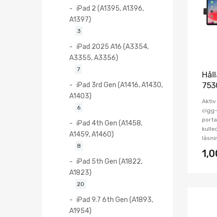
iPad 2 (A1395, A1396,
A1397)
3
iPad 2025 A16 (A3354,
A3355, A3356)
7
Hål
iPad 3rd Gen (A1416, A1430,
753
A1403)
Aktiv
6
cigg
porta
iPad 4th Gen (A1458,
kulle
A1459, A1460)
låsni
8
1,
iPad 5th Gen (A1822,
A1823)
20
iPad 9.7 6th Gen (A1893,
A1954)