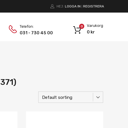
HEJ.
LOGGA IN
REGISTRERA
|
Varukorg
Telefon:
0
0
kr
031 - 730 45 00
2371)
Lägg i önskelista
Lägg i önskelist