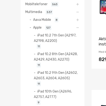
Mobiltelefoner
563
Multimedia
537
Aava Mobile
8
Apple
127
iPad 10.2 7th Gen (A2197,
Akti
A2198, A2200)
ins
11
Med k
iPad 10.2 8th Gen (A2428,
82
A2429, A2430, A2270)
11
iPad 10.2 9th Gen (A2602,
A2603, A2604, A2605)
11
iPad 10th Gen (A2696,
A2757, A2777)
9