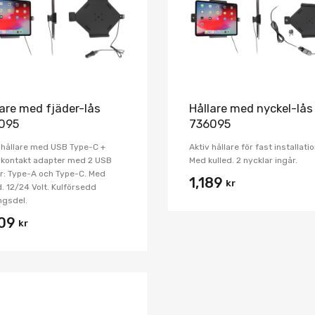
Jämför
lare med fjäder-lås
Hållare med nyckel-lås
095
736095
 hållare med USB Type-C +
Aktiv hållare för fast installatio
-kontakt adapter med 2 USB
Med kulled. 2 nycklar ingår.
r: Type-A och Type-C. Med
1,189
kr
d. 12/24 Volt. Kulförsedd
ngsdel.
009
kr
Lägg i önskelista