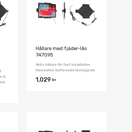
Jämför
Jämför
Hållare med fjäder-lås
747095
Aktiv hållare för fast installation.
Med kulled. Kulförsedd låsningsdel.
t
pe-A
1,029
kr
olt.
Lägg i önskelista
Lägg i önskelist