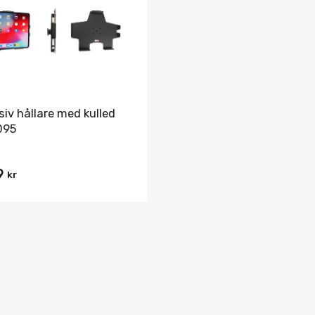
Jämför
siv hållare med kulled
095
9
kr