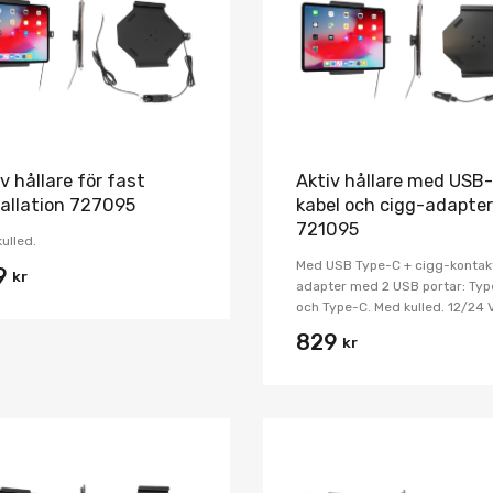
Jämför
v hållare för fast
Aktiv hållare med USB-
tallation 727095
kabel och cigg-adapter
721095
ulled.
Med USB Type-C + cigg-kontak
9
kr
adapter med 2 USB portar: Ty
och Type-C. Med kulled. 12/24 V
829
kr
Lägg i önskelista