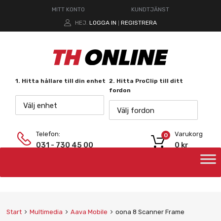
MITT KONTO
KUNDTJÄNST
HEJ.
LOGGA IN
REGISTRERA
|
1. Hitta hållare till din enhet
2. Hitta ProClip till ditt
fordon
Välj enhet
Välj fordon
Telefon:
Varukorg
0
031 - 730 45 00
0
kr
Start
Multimedia
Aava Mobile
oona 8 Scanner Frame