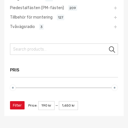
Piedestalfästen (PM-fästen)
209
Tillbehör för montering
127
Tvåvägsradio
3
Sear
PRIS
Filter
Price:
190 kr
—
1,650 kr