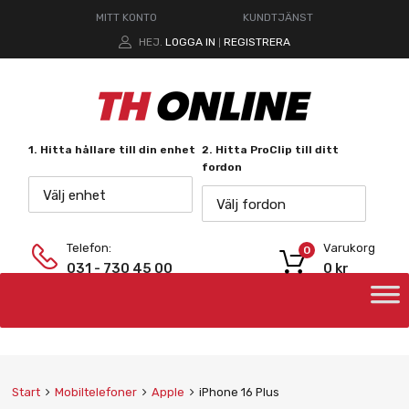
MITT KONTO
KUNDTJÄNST
HEJ.
LOGGA IN
REGISTRERA
|
1. Hitta hållare till din enhet
2. Hitta ProClip till ditt
fordon
Välj enhet
Välj fordon
Telefon:
Varukorg
0
031 - 730 45 00
0
kr
Start
Mobiltelefoner
Apple
iPhone 16 Plus