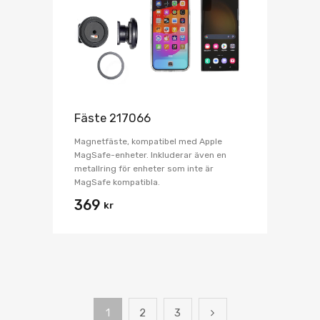
Fäste 217066
Magnetfäste, kompatibel med Apple
MagSafe-enheter. Inkluderar även en
metallring för enheter som inte är
MagSafe kompatibla.
369
kr
1
2
3